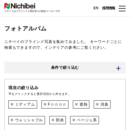
EN
採用情報
ニチベイはブラインドと間仕切りの総合メーカーです
フォトアルバム
ニチベイのブラインド写真を集めてみました。
キーワードごとに
検索もできますので、インテリアの参考にご覧ください。
条件で絞り込む
現在の絞り込み
をクリックすると選択項目から外せます。
ミディアム
F☆☆☆☆
遮熱
消臭
ウォッシャブル
防炎
ベージュ系