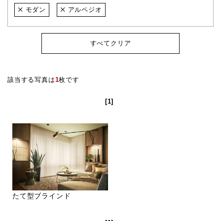
モダン
アルペジオ
すべてクリア
該当する写真は
1
枚です
[1]
たて型ブラインド