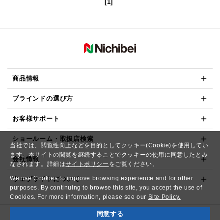
[1]
商品情報
ブラインドの選び方
お客様サポート
ショールーム・取扱店検索
当社では、閲覧性向上などを目的としてクッキー(Cookie)を使用してい
ます。本サイトの閲覧を継続することでクッキーの使用に同意したとみ
会社情報
なされます。詳細は
サイトポリシー
をご覧ください。
We use Cookies to improve browsing experience and for other
ウェブサイトについて
purposes. By continuing to browse this site, you accept the use of
Cookies. For more information, please see our
Site Policy.
同意する
Copyright© NICHIBEI CO.,LTD. All Rights Reserved.