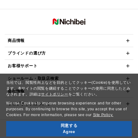
商品情報
ブラインドの選び方
お客様サポート
ショールーム・取扱店検索
当社では、閲覧性向上などを目的としてクッキー(Cookie)を使用してい
ます。本サイトの閲覧を継続することでクッキーの使用に同意したとみ
会社情報
なされます。詳細は
サイトポリシー
をご覧ください。
We use Cookies to improve browsing experience and for other
ウェブサイトについて
purposes. By continuing to browse this site, you accept the use of
Cookies. For more information, please see our
Site Policy.
同意する
Copyright© NICHIBEI CO.,LTD. All Rights Reserved.
Agree