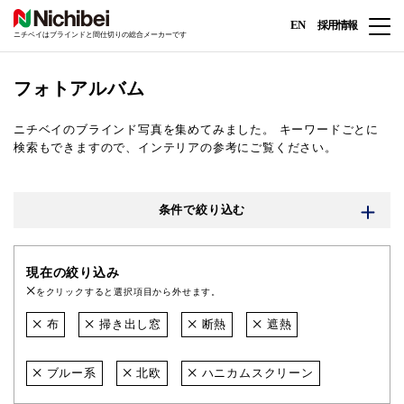
EN
採用情報
ニチベイはブラインドと間仕切りの総合メーカーです
フォトアルバム
ニチベイのブラインド写真を集めてみました。
キーワードごとに
検索もできますので、インテリアの参考にご覧ください。
条件で絞り込む
現在の絞り込み
をクリックすると選択項目から外せます。
布
掃き出し窓
断熱
遮熱
ブルー系
北欧
ハニカムスクリーン