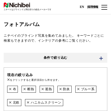
EN
採用情報
ニチベイはブラインドと間仕切りの総合メーカーです
フォトアルバム
ニチベイのブラインド写真を集めてみました。
キーワードごとに
検索もできますので、インテリアの参考にご覧ください。
条件で絞り込む
現在の絞り込み
をクリックすると選択項目から外せます。
布
断熱
遮熱
防炎
ブルー系
北欧
ハニカムスクリーン