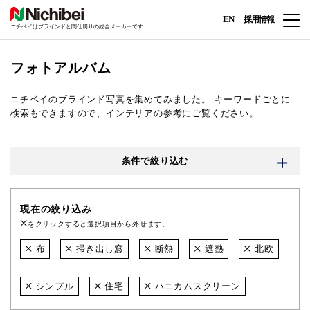
EN
採用情報
ニチベイはブラインドと間仕切りの総合メーカーです
フォトアルバム
ニチベイのブラインド写真を集めてみました。
キーワードごとに
検索もできますので、インテリアの参考にご覧ください。
条件で絞り込む
現在の絞り込み
をクリックすると選択項目から外せます。
布
掃き出し窓
断熱
遮熱
北欧
シンプル
住宅
ハニカムスクリーン