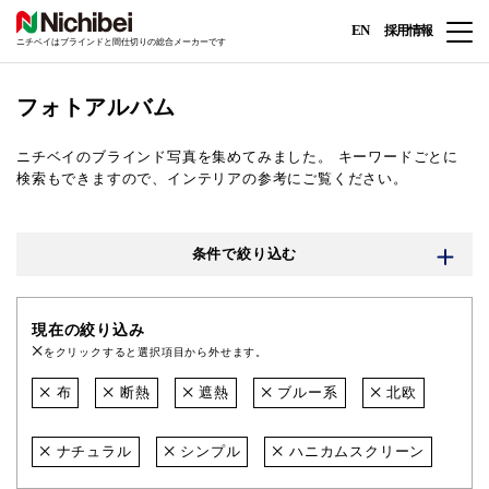
EN
採用情報
ニチベイはブラインドと間仕切りの総合メーカーです
フォトアルバム
ニチベイのブラインド写真を集めてみました。
キーワードごとに
検索もできますので、インテリアの参考にご覧ください。
条件で絞り込む
現在の絞り込み
をクリックすると選択項目から外せます。
布
断熱
遮熱
ブルー系
北欧
ナチュラル
シンプル
ハニカムスクリーン