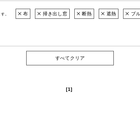
布
掃き出し窓
断熱
遮熱
ブル
ます。
すべてクリア
[1]