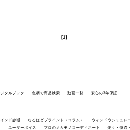
[1]
デジタルブック
色柄で商品検索
動画一覧
安心の3年保証
ラインド診断
なるほどブラインド（コラム）
ウィンドウシミュレ
ム
ユーザーボイス
プロのメカモノコーディネート
楽々・快適