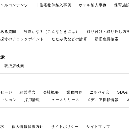
シャルコンテンツ
非住宅物件納入事例
ホテル納入事例
保育施設
くある質問
故障かな？（こんなときには）
取り付け・取り外し方
採寸のチェックポイント
たたみ代などの計算
新旧色柄検索
検索
取扱店検索
ッセージ
経営理念
会社概要
業務内容
ニチベイ会
SDG
ティション
採用情報
ニュースリリース
メディア掲載情報
請求
個人情報保護方針
サイトポリシー
サイトマップ