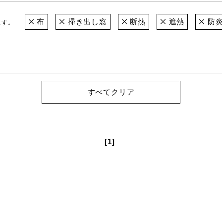
布
掃き出し窓
断熱
遮熱
防
ます。
すべてクリア
[1]