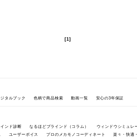
[1]
デジタルブック
色柄で商品検索
動画一覧
安心の3年保証
ラインド診断
なるほどブラインド（コラム）
ウィンドウシミュレ
ム
ユーザーボイス
プロのメカモノコーディネート
楽々・快適