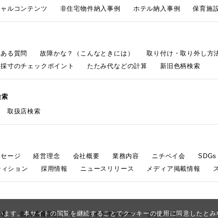
シャルコンテンツ
非住宅物件納入事例
ホテル納入事例
保育施設
くある質問
故障かな？（こんなときには）
取り付け・取り外し方
採寸のチェックポイント
たたみ代などの計算
新旧色柄検索
検索
取扱店検索
ッセージ
経営理念
会社概要
業務内容
ニチベイ会
SDG
ティション
採用情報
ニュースリリース
メディア掲載情報
しています。本サイトの閲覧を継続することでクッキーの使用に同意したと
請求
個人情報保護方針
サイトポリシー
サイトマップ