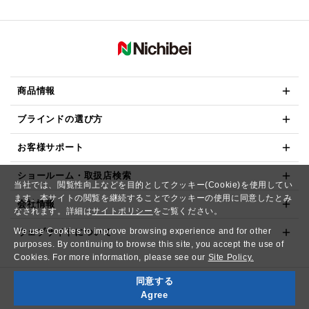
商品情報
ブラインドの選び方
お客様サポート
ショールーム・取扱店検索
当社では、閲覧性向上などを目的としてクッキー(Cookie)を使用してい
ます。本サイトの閲覧を継続することでクッキーの使用に同意したとみ
会社情報
なされます。詳細は
サイトポリシー
をご覧ください。
We use Cookies to improve browsing experience and for other
ウェブサイトについて
purposes. By continuing to browse this site, you accept the use of
Cookies. For more information, please see our
Site Policy.
同意する
Copyright© NICHIBEI CO.,LTD. All Rights Reserved.
Agree