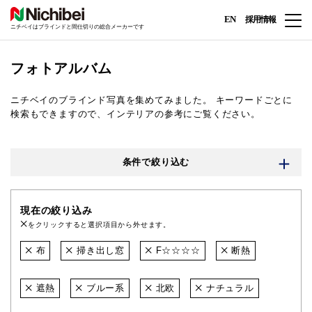
EN
採用情報
ニチベイはブラインドと間仕切りの総合メーカーです
フォトアルバム
ニチベイのブラインド写真を集めてみました。
キーワードごとに
検索もできますので、インテリアの参考にご覧ください。
条件で絞り込む
現在の絞り込み
をクリックすると選択項目から外せます。
布
掃き出し窓
F☆☆☆☆
断熱
遮熱
ブルー系
北欧
ナチュラル