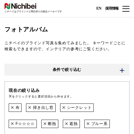
EN
採用情報
ニチベイはブラインドと間仕切りの総合メーカーです
フォトアルバム
ニチベイのブラインド写真を集めてみました。
キーワードごとに
検索もできますので、インテリアの参考にご覧ください。
条件で絞り込む
現在の絞り込み
をクリックすると選択項目から外せます。
布
掃き出し窓
シークレット
F☆☆☆☆
断熱
遮熱
ブルー系