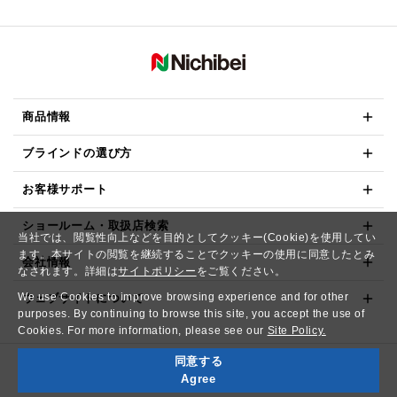
商品情報
ブラインドの選び方
お客様サポート
ショールーム・取扱店検索
当社では、閲覧性向上などを目的としてクッキー(Cookie)を使用してい
ます。本サイトの閲覧を継続することでクッキーの使用に同意したとみ
会社情報
なされます。詳細は
サイトポリシー
をご覧ください。
We use Cookies to improve browsing experience and for other
ウェブサイトについて
purposes. By continuing to browse this site, you accept the use of
Cookies. For more information, please see our
Site Policy.
同意する
Copyright© NICHIBEI CO.,LTD. All Rights Reserved.
Agree