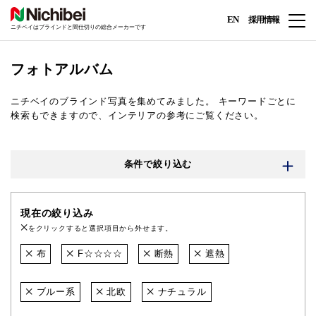
EN
採用情報
ニチベイはブラインドと間仕切りの総合メーカーです
フォトアルバム
ニチベイのブラインド写真を集めてみました。
キーワードごとに
検索もできますので、インテリアの参考にご覧ください。
条件で絞り込む
現在の絞り込み
をクリックすると選択項目から外せます。
布
F☆☆☆☆
断熱
遮熱
ブルー系
北欧
ナチュラル