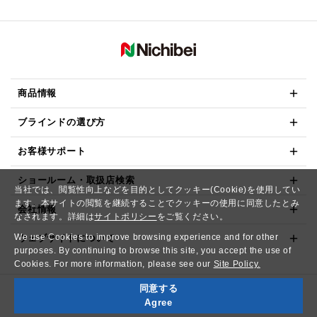
商品情報
ブラインドの選び方
お客様サポート
ショールーム・取扱店検索
当社では、閲覧性向上などを目的としてクッキー(Cookie)を使用してい
ます。本サイトの閲覧を継続することでクッキーの使用に同意したとみ
会社情報
なされます。詳細は
サイトポリシー
をご覧ください。
We use Cookies to improve browsing experience and for other
ウェブサイトについて
purposes. By continuing to browse this site, you accept the use of
Cookies. For more information, please see our
Site Policy.
同意する
Copyright© NICHIBEI CO.,LTD. All Rights Reserved.
Agree