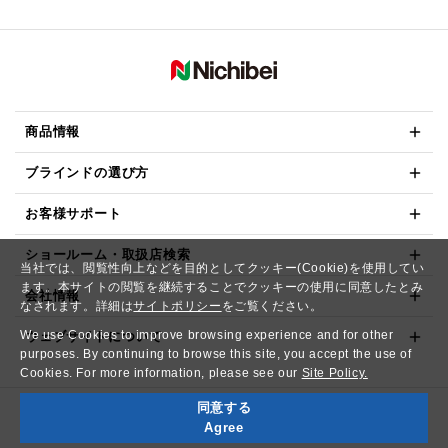
商品情報
ブラインドの選び方
お客様サポート
ショールーム・取扱店検索
当社では、閲覧性向上などを目的としてクッキー(Cookie)を使用してい
ます。本サイトの閲覧を継続することでクッキーの使用に同意したとみ
会社情報
なされます。詳細は
サイトポリシー
をご覧ください。
We use Cookies to improve browsing experience and for other
ウェブサイトについて
purposes. By continuing to browse this site, you accept the use of
Cookies. For more information, please see our
Site Policy.
同意する
Copyright© NICHIBEI CO.,LTD. All Rights Reserved.
Agree