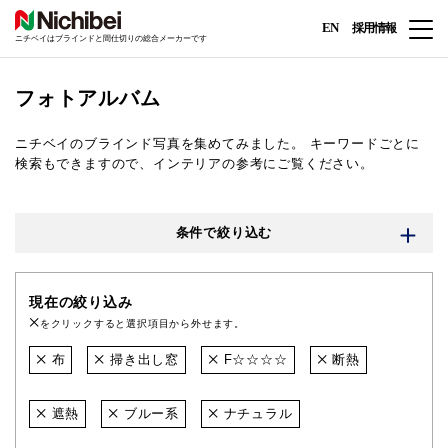
EN
採用情報
ニチベイはブラインドと間仕切りの総合メーカーです
フォトアルバム
ニチベイのブラインド写真を集めてみました。
キーワードごとに
検索もできますので、インテリアの参考にご覧ください。
条件で絞り込む
現在の絞り込み
をクリックすると選択項目から外せます。
布
掃き出し窓
F☆☆☆☆
断熱
遮熱
ブルー系
ナチュラル