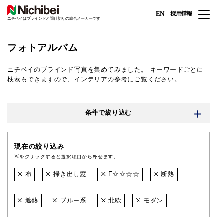
EN
採用情報
ニチベイはブラインドと間仕切りの総合メーカーです
フォトアルバム
ニチベイのブラインド写真を集めてみました。
キーワードごとに
検索もできますので、インテリアの参考にご覧ください。
条件で絞り込む
現在の絞り込み
をクリックすると選択項目から外せます。
布
掃き出し窓
F☆☆☆☆
断熱
遮熱
ブルー系
北欧
モダン