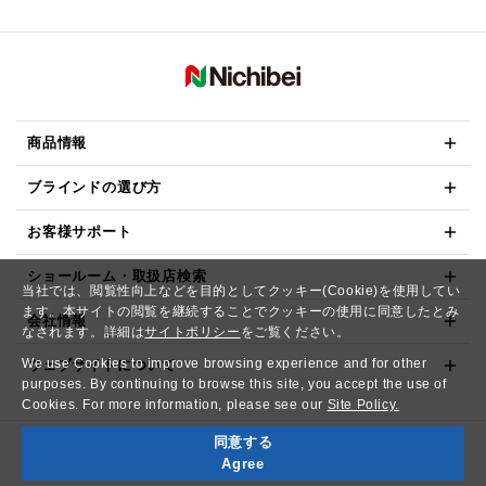
商品情報
ブラインドの選び方
お客様サポート
ショールーム・取扱店検索
当社では、閲覧性向上などを目的としてクッキー(Cookie)を使用してい
ます。本サイトの閲覧を継続することでクッキーの使用に同意したとみ
会社情報
なされます。詳細は
サイトポリシー
をご覧ください。
We use Cookies to improve browsing experience and for other
ウェブサイトについて
purposes. By continuing to browse this site, you accept the use of
Cookies. For more information, please see our
Site Policy.
同意する
Copyright© NICHIBEI CO.,LTD. All Rights Reserved.
Agree