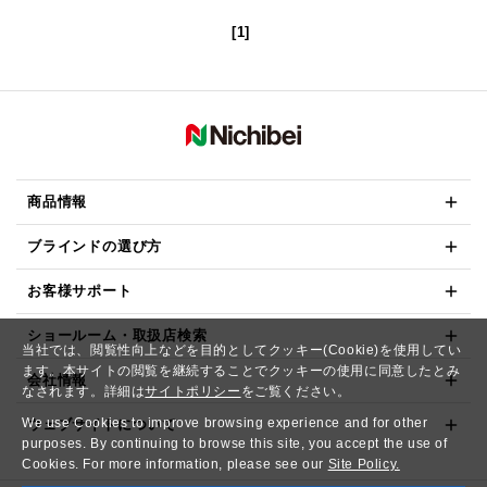
[1]
商品情報
ブラインドの選び方
お客様サポート
ショールーム・取扱店検索
当社では、閲覧性向上などを目的としてクッキー(Cookie)を使用してい
ます。本サイトの閲覧を継続することでクッキーの使用に同意したとみ
会社情報
なされます。詳細は
サイトポリシー
をご覧ください。
We use Cookies to improve browsing experience and for other
ウェブサイトについて
purposes. By continuing to browse this site, you accept the use of
Cookies. For more information, please see our
Site Policy.