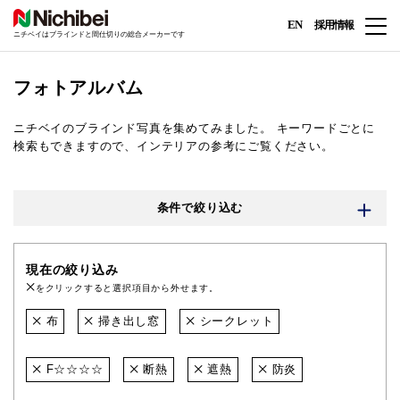
EN
採用情報
ニチベイはブラインドと間仕切りの総合メーカーです
フォトアルバム
ニチベイのブラインド写真を集めてみました。
キーワードごとに
検索もできますので、インテリアの参考にご覧ください。
条件で絞り込む
現在の絞り込み
をクリックすると選択項目から外せます。
布
掃き出し窓
シークレット
F☆☆☆☆
断熱
遮熱
防炎