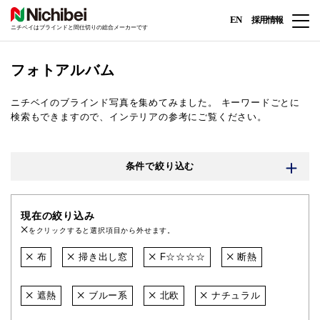
EN
採用情報
ニチベイはブラインドと間仕切りの総合メーカーです
フォトアルバム
ニチベイのブラインド写真を集めてみました。
キーワードごとに
検索もできますので、インテリアの参考にご覧ください。
条件で絞り込む
現在の絞り込み
をクリックすると選択項目から外せます。
布
掃き出し窓
F☆☆☆☆
断熱
遮熱
ブルー系
北欧
ナチュラル