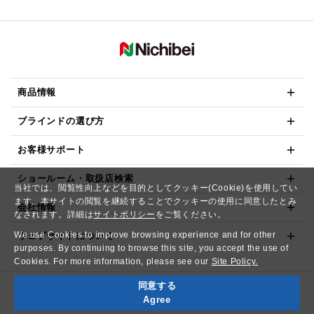
商品情報
ブラインドの選び方
お客様サポート
ショールーム・取扱店検索
当社では、閲覧性向上などを目的としてクッキー(Cookie)を使用してい
ます。本サイトの閲覧を継続することでクッキーの使用に同意したとみ
会社情報
なされます。詳細は
サイトポリシー
をご覧ください。
We use Cookies to improve browsing experience and for other
ウェブサイトについて
purposes. By continuing to browse this site, you accept the use of
Cookies. For more information, please see our
Site Policy.
同意する
Copyright© NICHIBEI CO.,LTD. All Rights Reserved.
Agree