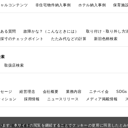
シャルコンテンツ
非住宅物件納入事例
ホテル納入事例
保育施設
くある質問
故障かな？（こんなときには）
取り付け・取り外し方
採寸のチェックポイント
たたみ代などの計算
新旧色柄検索
検索
取扱店検索
ッセージ
経営理念
会社概要
業務内容
ニチベイ会
SDG
ティション
採用情報
ニュースリリース
メディア掲載情報
しています。本サイトの閲覧を継続することでクッキーの使用に同意したと
請求
個人情報保護方針
サイトポリシー
サイトマップ