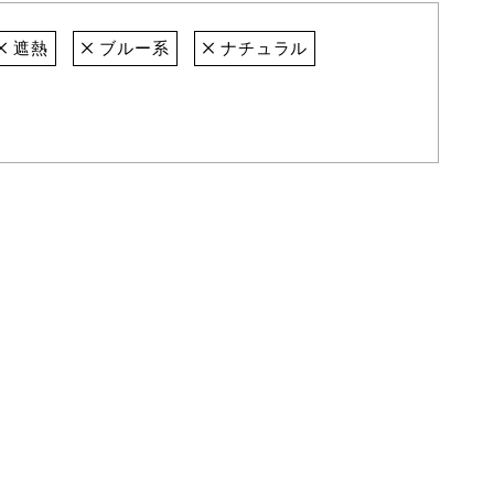
遮熱
ブルー系
ナチュラル