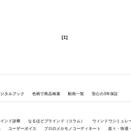
[1]
デジタルブック
色柄で商品検索
動画一覧
安心の3年保証
ラインド診断
なるほどブラインド（コラム）
ウィンドウシミュレ
ム
ユーザーボイス
プロのメカモノコーディネート
楽々・快適