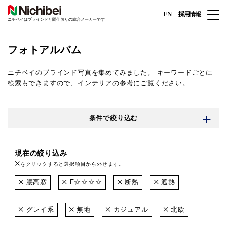
EN
採用情報
ニチベイはブラインドと間仕切りの総合メーカーです
フォトアルバム
ニチベイのブラインド写真を集めてみました。
キーワードごとに
検索もできますので、インテリアの参考にご覧ください。
条件で絞り込む
現在の絞り込み
をクリックすると選択項目から外せます。
腰高窓
F☆☆☆☆
断熱
遮熱
グレイ系
無地
カジュアル
北欧