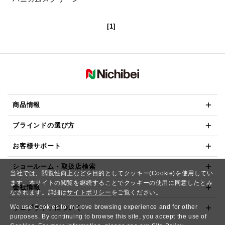
[1]
商品情報
ブラインドの選び方
お客様サポート
ショールーム・取扱店検索
当社では、閲覧性向上などを目的としてクッキー(Cookie)を使用してい
ます。本サイトの閲覧を継続することでクッキーの使用に同意したとみ
会社情報
なされます。詳細は
サイトポリシー
をご覧ください。
We use Cookies to improve browsing experience and for other
ウェブサイトについて
purposes. By continuing to browse this site, you accept the use of