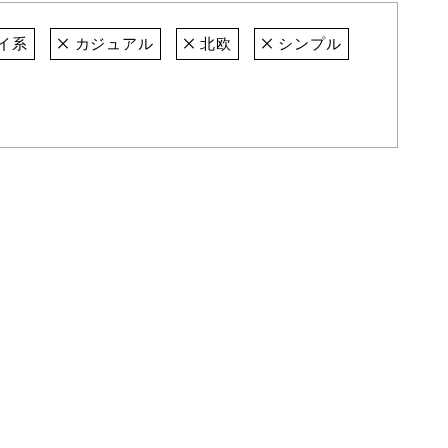
イ系
カジュアル
北欧
シンプル