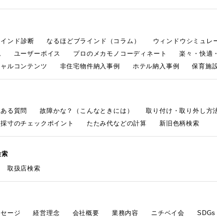
ラインド診断
なるほどブラインド（コラム）
ウィンドウシミュレ
ム
ユーザーボイス
プロのメカモノコーディネート
楽々・快適
シャルコンテンツ
非住宅物件納入事例
ホテル納入事例
保育施設
くある質問
故障かな？（こんなときには）
取り付け・取り外し方
採寸のチェックポイント
たたみ代などの計算
新旧色柄検索
検索
取扱店検索
ッセージ
経営理念
会社概要
業務内容
ニチベイ会
SDG