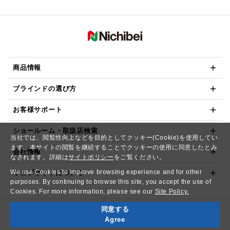
商品情報
ブラインドの選び方
お客様サポート
ショールーム・取扱店検索
当社では、閲覧性向上などを目的としてクッキー(Cookie)を使用してい
ます。本サイトの閲覧を継続することでクッキーの使用に同意したとみ
会社情報
なされます。詳細は
サイトポリシー
をご覧ください。
We use Cookies to improve browsing experience and for other
ウェブサイトについて
purposes. By continuing to browse this site, you accept the use of
Cookies. For more information, please see our
Site Policy.
同意する
Copyright© NICHIBEI CO.,LTD. All Rights Reserved.
Agree