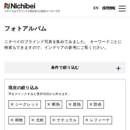
EN
採用情報
ニチベイはブラインドと間仕切りの総合メーカーです
フォトアルバム
ニチベイのブラインド写真を集めてみました。
キーワードごとに
検索もできますので、インテリアの参考にご覧ください。
条件で絞り込む
現在の絞り込み
をクリックすると選択項目から外せます。
シークレット
断熱
遮熱
防炎
柄物
北欧
ナチュラル
レフィーナ