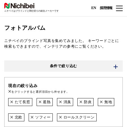
EN
採用情報
ニチベイはブラインドと間仕切りの総合メーカーです
フォトアルバム
ニチベイのブラインド写真を集めてみました。
キーワードごとに
検索もできますので、インテリアの参考にご覧ください。
条件で絞り込む
現在の絞り込み
をクリックすると選択項目から外せます。
たて長窓
遮熱
消臭
防炎
無地
北欧
ソフィー
ロールスクリーン