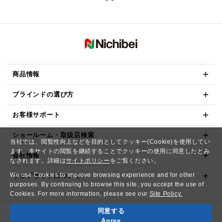
商品情報
ブラインドの選び方
お客様サポート
ショールーム・取扱店検索
当社では、閲覧性向上などを目的としてクッキー(Cookie)を使用してい
ます。本サイトの閲覧を継続することでクッキーの使用に同意したとみ
会社情報
なされます。詳細は
サイトポリシー
をご覧ください。
We use Cookies to improve browsing experience and for other
ウェブサイトについて
purposes. By continuing to browse this site, you accept the use of
Cookies. For more information, please see our
Site Policy.
同意する
Copyright© NICHIBEI CO.,LTD. All Rights Reserved.
Agree