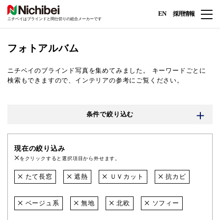
EN
採用情報
ニチベイはブラインドと間仕切りの総合メーカーです
フォトアルバム
ニチベイのブラインド写真を集めてみました。
キーワードごとに
検索もできますので、インテリアの参考にご覧ください。
条件で絞り込む
現在の絞り込み
をクリックすると選択項目から外せます。
たて長窓
遮熱
ＵＶカット
抗カビ
ベージュ系
無地
北欧
ソフィー