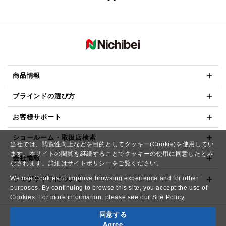
商品情報
ブラインドの選び方
お客様サポート
ショールーム・取扱店検索
当社では、閲覧性向上などを目的としてクッキー(Cookie)を使用してい
ます。本サイトの閲覧を継続することでクッキーの使用に同意したとみ
会社情報
なされます。詳細は
サイトポリシー
をご覧ください。
We use Cookies to improve browsing experience and for other
ウェブサイトについて
purposes. By continuing to browse this site, you accept the use of
Cookies. For more information, please see our
Site Policy.
同意する
Copyright© NICHIBEI CO.,LTD. All Rights Reserved.
Agree