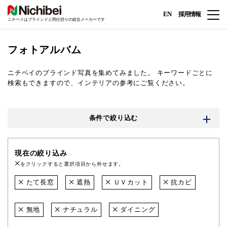
EN
採用情報
ニチベイはブラインドと間仕切りの総合メーカーです
フォトアルバム
ニチベイのブラインド写真を集めてみました。
キーワードごとに
検索もできますので、インテリアの参考にご覧ください。
条件で絞り込む
現在の絞り込み
をクリックすると選択項目から外せます。
たて長窓
遮熱
ＵＶカット
抗カビ
無地
ナチュラル
ダイニング