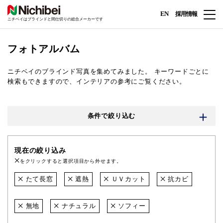
EN
採用情報
ニチベイはブラインドと間仕切りの総合メーカーです
フォトアルバム
ニチベイのブラインド写真を集めてみました。
キーワードごとに
検索もできますので、インテリアの参考にご覧ください。
条件で絞り込む
現在の絞り込み
をクリックすると選択項目から外せます。
たて長窓
遮熱
ＵＶカット
抗カビ
無地
ナチュラル
ソフィー