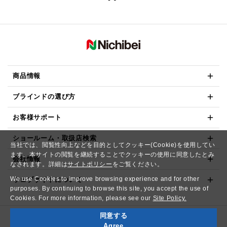
商品情報
ブラインドの選び方
お客様サポート
ショールーム・取扱店検索
当社では、閲覧性向上などを目的としてクッキー(Cookie)を使用してい
ます。本サイトの閲覧を継続することでクッキーの使用に同意したとみ
会社情報
なされます。詳細は
サイトポリシー
をご覧ください。
We use Cookies to improve browsing experience and for other
ウェブサイトについて
purposes. By continuing to browse this site, you accept the use of
Cookies. For more information, please see our
Site Policy.
同意する
Copyright© NICHIBEI CO.,LTD. All Rights Reserved.
Agree