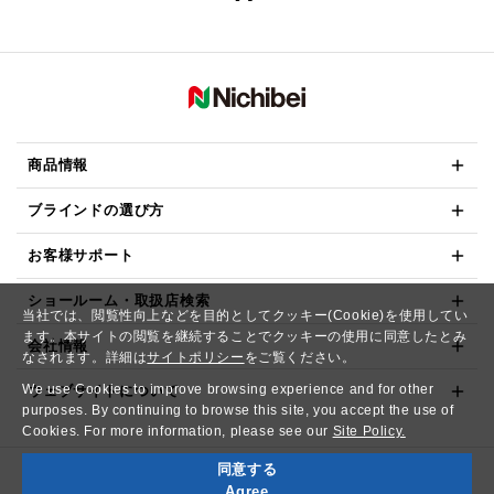
商品情報
ブラインドの選び方
お客様サポート
ショールーム・取扱店検索
当社では、閲覧性向上などを目的としてクッキー(Cookie)を使用してい
ます。本サイトの閲覧を継続することでクッキーの使用に同意したとみ
会社情報
なされます。詳細は
サイトポリシー
をご覧ください。
We use Cookies to improve browsing experience and for other
ウェブサイトについて
purposes. By continuing to browse this site, you accept the use of
Cookies. For more information, please see our
Site Policy.
同意する
Copyright© NICHIBEI CO.,LTD. All Rights Reserved.
Agree