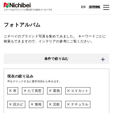
EN
採用情報
ニチベイはブラインドと間仕切りの総合メーカーです
フォトアルバム
ニチベイのブラインド写真を集めてみました。
キーワードごとに
検索もできますので、インテリアの参考にご覧ください。
条件で絞り込む
現在の絞り込み
をクリックすると選択項目から外せます。
布
たて長窓
遮熱
ＵＶカット
抗カビ
無地
北欧
ナチュラル