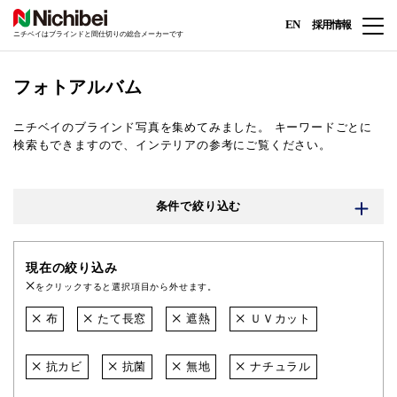
EN
採用情報
ニチベイはブラインドと間仕切りの総合メーカーです
フォトアルバム
ニチベイのブラインド写真を集めてみました。
キーワードごとに
検索もできますので、インテリアの参考にご覧ください。
条件で絞り込む
現在の絞り込み
をクリックすると選択項目から外せます。
布
たて長窓
遮熱
ＵＶカット
抗カビ
抗菌
無地
ナチュラル