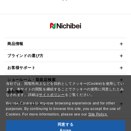
商品情報
ブラインドの選び方
お客様サポート
ショールーム・取扱店検索
当社では、閲覧性向上などを目的としてクッキー(Cookie)を使用してい
ます。本サイトの閲覧を継続することでクッキーの使用に同意したとみ
会社情報
なされます。詳細は
サイトポリシー
をご覧ください。
We use Cookies to improve browsing experience and for other
ウェブサイトについて
purposes. By continuing to browse this site, you accept the use of
Cookies. For more information, please see our
Site Policy.
同意する
Copyright© NICHIBEI CO.,LTD. All Rights Reserved.
Agree