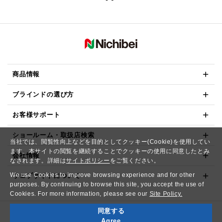
商品情報
ブラインドの選び方
お客様サポート
ショールーム・取扱店検索
当社では、閲覧性向上などを目的としてクッキー(Cookie)を使用してい
ます。本サイトの閲覧を継続することでクッキーの使用に同意したとみ
会社情報
なされます。詳細は
サイトポリシー
をご覧ください。
We use Cookies to improve browsing experience and for other
ウェブサイトについて
purposes. By continuing to browse this site, you accept the use of
Cookies. For more information, please see our
Site Policy.
同意する
Copyright© NICHIBEI CO.,LTD. All Rights Reserved.
Agree