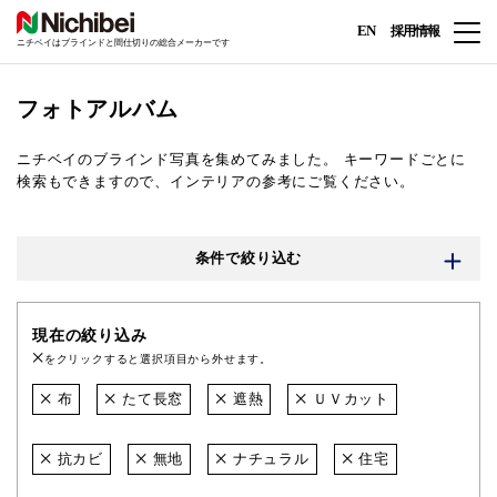
EN
採用情報
ニチベイはブラインドと間仕切りの総合メーカーです
フォトアルバム
ニチベイのブラインド写真を集めてみました。
キーワードごとに
検索もできますので、インテリアの参考にご覧ください。
条件で絞り込む
現在の絞り込み
をクリックすると選択項目から外せます。
布
たて長窓
遮熱
ＵＶカット
抗カビ
無地
ナチュラル
住宅