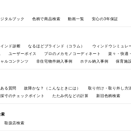
デジタルブック
色柄で商品検索
動画一覧
安心の3年保証
ラインド診断
なるほどブラインド（コラム）
ウィンドウシミュレ
ム
ユーザーボイス
プロのメカモノコーディネート
楽々・快適
シャルコンテンツ
非住宅物件納入事例
ホテル納入事例
保育施設
くある質問
故障かな？（こんなときには）
取り付け・取り外し方
採寸のチェックポイント
たたみ代などの計算
新旧色柄検索
検索
取扱店検索