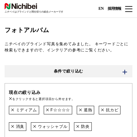
EN
採用情報
ニチベイはブラインドと間仕切りの総合メーカーです
フォトアルバム
ニチベイのブラインド写真を集めてみました。
キーワードごとに
検索もできますので、インテリアの参考にご覧ください。
条件で絞り込む
現在の絞り込み
をクリックすると選択項目から外せます。
ミディアム
F☆☆☆☆
遮熱
抗カビ
消臭
ウォッシャブル
防炎