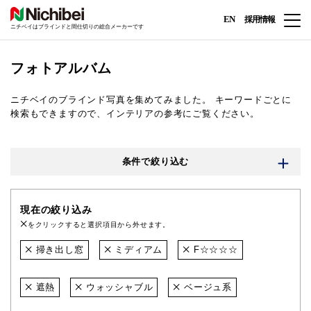
EN
採用情報
ニチベイはブラインドと間仕切りの総合メーカーです
フォトアルバム
ニチベイのブラインド写真を集めてみました。
キーワードごとに
検索もできますので、インテリアの参考にご覧ください。
条件で絞り込む
現在の絞り込み
をクリックすると選択項目から外せます。
掃き出し窓
ミディアム
F☆☆☆☆
遮熱
ウォッシャブル
ベージュ系