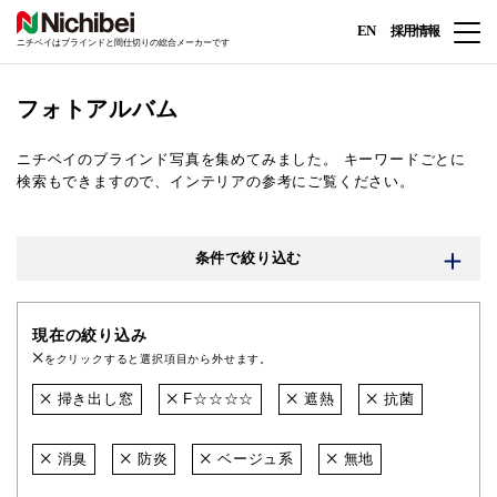
EN
採用情報
ニチベイはブラインドと間仕切りの総合メーカーです
フォトアルバム
ニチベイのブラインド写真を集めてみました。
キーワードごとに
検索もできますので、インテリアの参考にご覧ください。
条件で絞り込む
現在の絞り込み
をクリックすると選択項目から外せます。
掃き出し窓
F☆☆☆☆
遮熱
抗菌
消臭
防炎
ベージュ系
無地