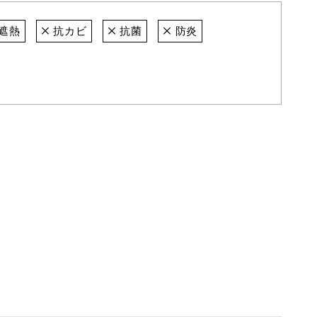
遮熱
抗カビ
抗菌
防炎