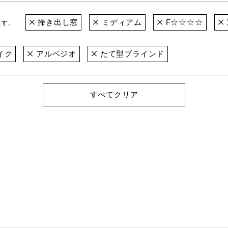
掃き出し窓
ミディアム
F☆☆☆☆
ます。
イク
アルペジオ
たて型ブラインド
すべてクリア