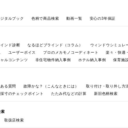
デジタルブック
色柄で商品検索
動画一覧
安心の3年保証
ラインド診断
なるほどブラインド（コラム）
ウィンドウシミュレ
ム
ユーザーボイス
プロのメカモノコーディネート
楽々・快適
シャルコンテンツ
非住宅物件納入事例
ホテル納入事例
保育施設
くある質問
故障かな？（こんなときには）
取り付け・取り外し方
採寸のチェックポイント
たたみ代などの計算
新旧色柄検索
検索
取扱店検索