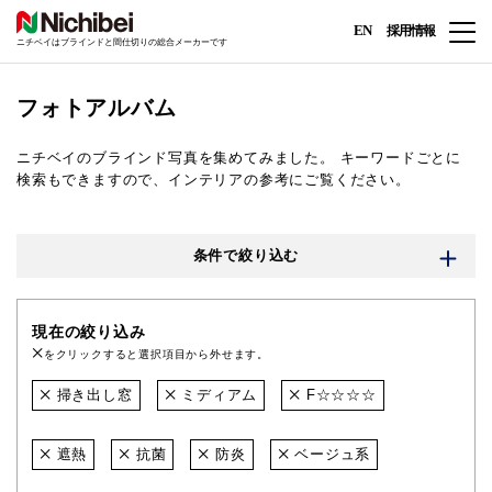
EN
採用情報
ニチベイはブラインドと間仕切りの総合メーカーです
フォトアルバム
ニチベイのブラインド写真を集めてみました。
キーワードごとに
検索もできますので、インテリアの参考にご覧ください。
条件で絞り込む
現在の絞り込み
をクリックすると選択項目から外せます。
掃き出し窓
ミディアム
F☆☆☆☆
遮熱
抗菌
防炎
ベージュ系