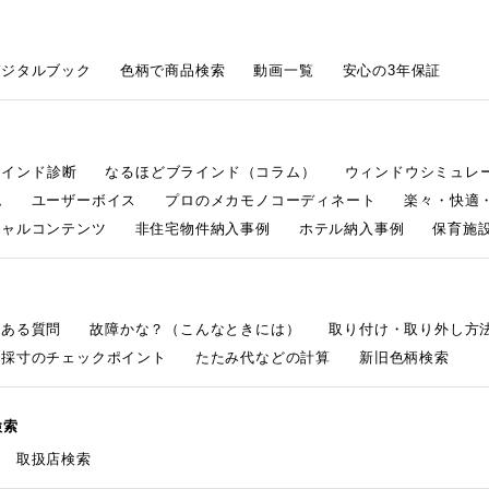
デジタルブック
色柄で商品検索
動画一覧
安心の3年保証
ラインド診断
なるほどブラインド（コラム）
ウィンドウシミュレ
ム
ユーザーボイス
プロのメカモノコーディネート
楽々・快適
シャルコンテンツ
非住宅物件納入事例
ホテル納入事例
保育施設
くある質問
故障かな？（こんなときには）
取り付け・取り外し方
採寸のチェックポイント
たたみ代などの計算
新旧色柄検索
検索
取扱店検索