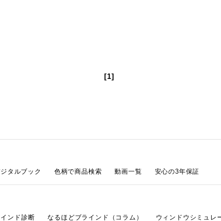
[1]
デジタルブック
色柄で商品検索
動画一覧
安心の3年保証
ラインド診断
なるほどブラインド（コラム）
ウィンドウシミュレ