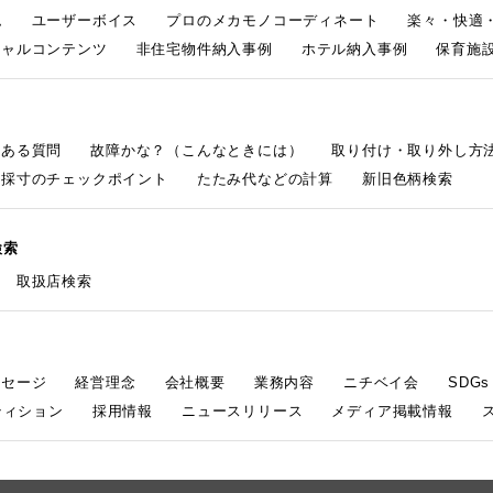
ム
ユーザーボイス
プロのメカモノコーディネート
楽々・快適
シャルコンテンツ
非住宅物件納入事例
ホテル納入事例
保育施設
くある質問
故障かな？（こんなときには）
取り付け・取り外し方
採寸のチェックポイント
たたみ代などの計算
新旧色柄検索
検索
取扱店検索
ッセージ
経営理念
会社概要
業務内容
ニチベイ会
SDG
ティション
採用情報
ニュースリリース
メディア掲載情報