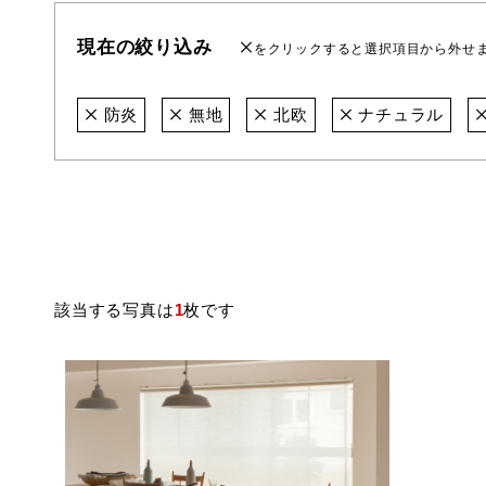
現在の絞り込み
をクリックすると選択項目から外せ
防炎
無地
北欧
ナチュラル
該当する写真は
1
枚です