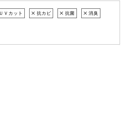
ＵＶカット
抗カビ
抗菌
消臭