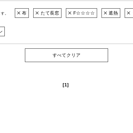
布
たて長窓
F☆☆☆☆
遮熱
ます。
ン
すべてクリア
[1]