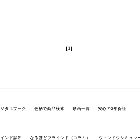
[1]
デジタルブック
色柄で商品検索
動画一覧
安心の3年保証
ラインド診断
なるほどブラインド（コラム）
ウィンドウシミュレ