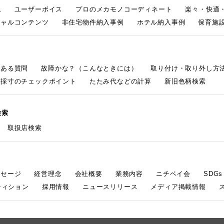
ム
ユーザーボイス
プロのメカモノコーディネート
楽々・快適
シャルコンテンツ
非住宅物件納入事例
ホテル納入事例
保育施設
くある質問
故障かな？（こんなときには）
取り付け・取り外し方
採寸のチェックポイント
たたみ代などの計算
新旧色柄検索
検索
取扱店検索
ッセージ
経営理念
会社概要
業務内容
ニチベイ会
SDG
ティション
採用情報
ニュースリリース
メディア掲載情報