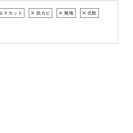
ＵＶカット
抗カビ
無地
北欧