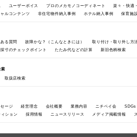
ム
ユーザーボイス
プロのメカモノコーディネート
楽々・快適
シャルコンテンツ
非住宅物件納入事例
ホテル納入事例
保育施設
くある質問
故障かな？（こんなときには）
取り付け・取り外し方
採寸のチェックポイント
たたみ代などの計算
新旧色柄検索
検索
取扱店検索
ッセージ
経営理念
会社概要
業務内容
ニチベイ会
SDG
ティション
採用情報
ニュースリリース
メディア掲載情報