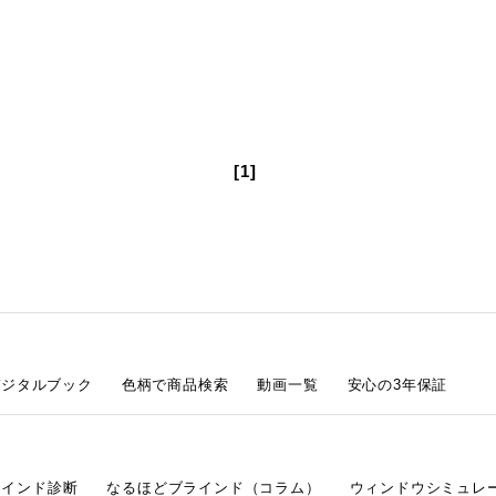
[1]
デジタルブック
色柄で商品検索
動画一覧
安心の3年保証
ラインド診断
なるほどブラインド（コラム）
ウィンドウシミュレ