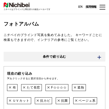
EN
採用情報
ニチベイはブラインドと間仕切りの総合メーカーです
フォトアルバム
ニチベイのブラインド写真を集めてみました。
キーワードごとに
検索もできますので、インテリアの参考にご覧ください。
条件で絞り込む
現在の絞り込み
をクリックすると選択項目から外せます。
布
たて長窓
F☆☆☆☆
遮熱
ＵＶカット
抗カビ
抗菌
ベージュ系