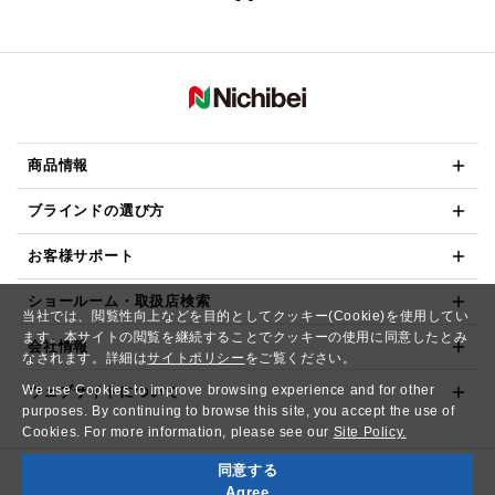
商品情報
ブラインドの選び方
お客様サポート
ショールーム・取扱店検索
当社では、閲覧性向上などを目的としてクッキー(Cookie)を使用してい
ます。本サイトの閲覧を継続することでクッキーの使用に同意したとみ
会社情報
なされます。詳細は
サイトポリシー
をご覧ください。
We use Cookies to improve browsing experience and for other
ウェブサイトについて
purposes. By continuing to browse this site, you accept the use of
Cookies. For more information, please see our
Site Policy.
同意する
Copyright© NICHIBEI CO.,LTD. All Rights Reserved.
Agree