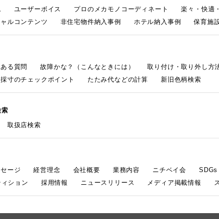
ム
ユーザーボイス
プロのメカモノコーディネート
楽々・快適
シャルコンテンツ
非住宅物件納入事例
ホテル納入事例
保育施設
くある質問
故障かな？（こんなときには）
取り付け・取り外し方
採寸のチェックポイント
たたみ代などの計算
新旧色柄検索
検索
取扱店検索
ッセージ
経営理念
会社概要
業務内容
ニチベイ会
SDG
ティション
採用情報
ニュースリリース
メディア掲載情報