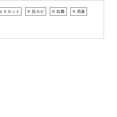
ＵＶカット
抗カビ
抗菌
消臭