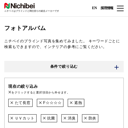
EN
採用情報
ニチベイはブラインドと間仕切りの総合メーカーです
フォトアルバム
ニチベイのブラインド写真を集めてみました。
キーワードごとに
検索もできますので、インテリアの参考にご覧ください。
条件で絞り込む
現在の絞り込み
をクリックすると選択項目から外せます。
たて長窓
F☆☆☆☆
遮熱
ＵＶカット
抗菌
消臭
防炎