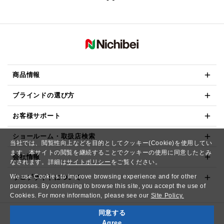
商品情報
ブラインドの選び方
お客様サポート
ショールーム・取扱店検索
当社では、閲覧性向上などを目的としてクッキー(Cookie)を使用してい
ます。本サイトの閲覧を継続することでクッキーの使用に同意したとみ
会社情報
なされます。詳細は
サイトポリシー
をご覧ください。
We use Cookies to improve browsing experience and for other
ウェブサイトについて
purposes. By continuing to browse this site, you accept the use of
Cookies. For more information, please see our
Site Policy.
同意する
Copyright© NICHIBEI CO.,LTD. All Rights Reserved.
Agree