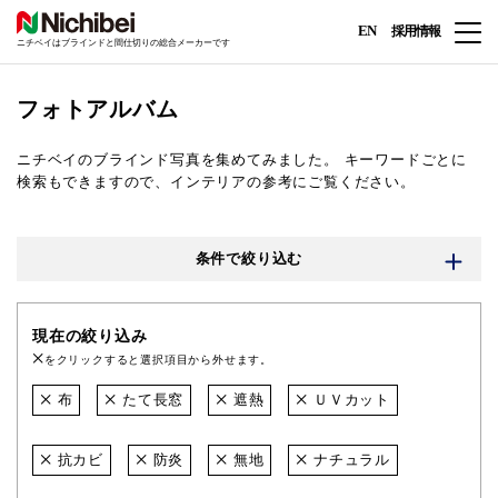
EN
採用情報
ニチベイはブラインドと間仕切りの総合メーカーです
フォトアルバム
ニチベイのブラインド写真を集めてみました。
キーワードごとに
検索もできますので、インテリアの参考にご覧ください。
条件で絞り込む
現在の絞り込み
をクリックすると選択項目から外せます。
布
たて長窓
遮熱
ＵＶカット
抗カビ
防炎
無地
ナチュラル