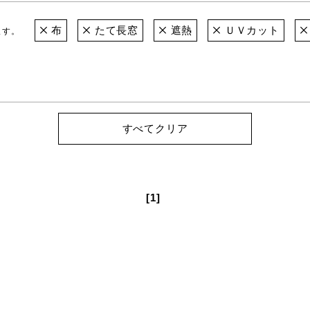
布
たて長窓
遮熱
ＵＶカット
ます。
すべてクリア
[1]