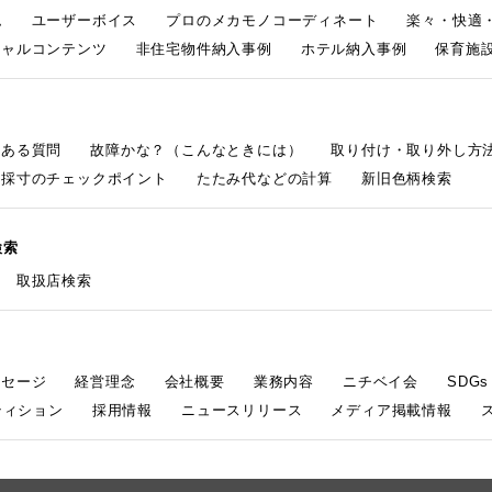
ム
ユーザーボイス
プロのメカモノコーディネート
楽々・快適
シャルコンテンツ
非住宅物件納入事例
ホテル納入事例
保育施設
くある質問
故障かな？（こんなときには）
取り付け・取り外し方
採寸のチェックポイント
たたみ代などの計算
新旧色柄検索
検索
取扱店検索
ッセージ
経営理念
会社概要
業務内容
ニチベイ会
SDG
ティション
採用情報
ニュースリリース
メディア掲載情報