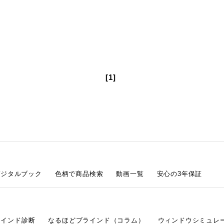
[1]
デジタルブック
色柄で商品検索
動画一覧
安心の3年保証
ラインド診断
なるほどブラインド（コラム）
ウィンドウシミュレ