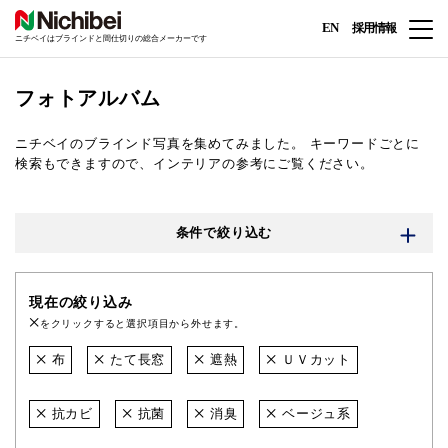
EN
採用情報
ニチベイはブラインドと間仕切りの総合メーカーです
フォトアルバム
ニチベイのブラインド写真を集めてみました。
キーワードごとに
検索もできますので、インテリアの参考にご覧ください。
条件で絞り込む
現在の絞り込み
をクリックすると選択項目から外せます。
布
たて長窓
遮熱
ＵＶカット
抗カビ
抗菌
消臭
ベージュ系