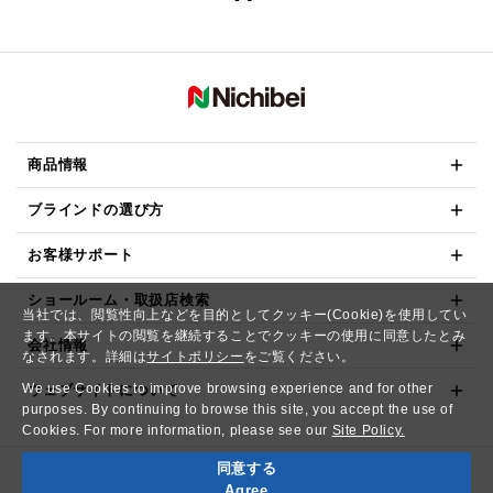
商品情報
ブラインドの選び方
お客様サポート
ショールーム・取扱店検索
当社では、閲覧性向上などを目的としてクッキー(Cookie)を使用してい
ます。本サイトの閲覧を継続することでクッキーの使用に同意したとみ
会社情報
なされます。詳細は
サイトポリシー
をご覧ください。
We use Cookies to improve browsing experience and for other
ウェブサイトについて
purposes. By continuing to browse this site, you accept the use of
Cookies. For more information, please see our
Site Policy.
同意する
Copyright© NICHIBEI CO.,LTD. All Rights Reserved.
Agree