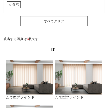
住宅
すべてクリア
該当する写真は
3
枚です
[1]
たて型ブラインド
たて型ブラインド