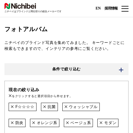
EN
採用情報
ニチベイはブラインドと間仕切りの総合メーカーです
フォトアルバム
ニチベイのブラインド写真を集めてみました。
キーワードごとに
検索もできますので、インテリアの参考にご覧ください。
条件で絞り込む
現在の絞り込み
をクリックすると選択項目から外せます。
F☆☆☆☆
抗菌
ウォッシャブル
防炎
オレンジ系
ベージュ系
モダン