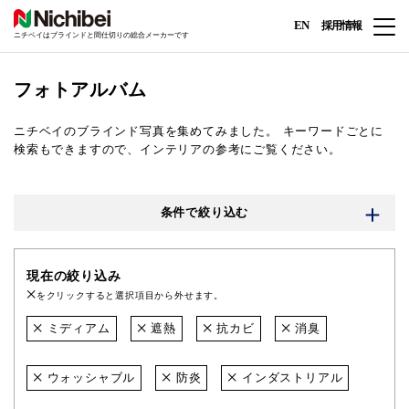
EN
採用情報
ニチベイはブラインドと間仕切りの総合メーカーです
フォトアルバム
ニチベイのブラインド写真を集めてみました。
キーワードごとに
検索もできますので、インテリアの参考にご覧ください。
条件で絞り込む
現在の絞り込み
をクリックすると選択項目から外せます。
ミディアム
遮熱
抗カビ
消臭
ウォッシャブル
防炎
インダストリアル