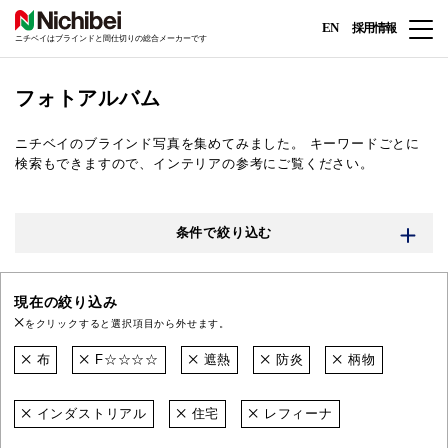
EN
採用情報
ニチベイはブラインドと間仕切りの総合メーカーです
フォトアルバム
ニチベイのブラインド写真を集めてみました。
キーワードごとに
検索もできますので、インテリアの参考にご覧ください。
条件で絞り込む
現在の絞り込み
をクリックすると選択項目から外せます。
布
F☆☆☆☆
遮熱
防炎
柄物
インダストリアル
住宅
レフィーナ