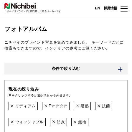
EN
採用情報
ニチベイはブラインドと間仕切りの総合メーカーです
フォトアルバム
ニチベイのブラインド写真を集めてみました。
キーワードごとに
検索もできますので、インテリアの参考にご覧ください。
条件で絞り込む
現在の絞り込み
をクリックすると選択項目から外せます。
ミディアム
F☆☆☆☆
遮熱
抗菌
ウォッシャブル
防炎
無地