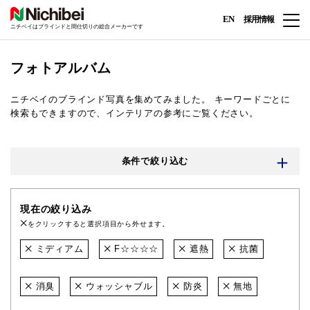
EN
採用情報
ニチベイはブラインドと間仕切りの総合メーカーです
フォトアルバム
ニチベイのブラインド写真を集めてみました。
キーワードごとに
検索もできますので、インテリアの参考にご覧ください。
条件で絞り込む
現在の絞り込み
をクリックすると選択項目から外せます。
ミディアム
F☆☆☆☆
遮熱
抗菌
消臭
ウォッシャブル
防炎
無地