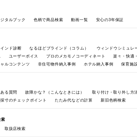
デジタルブック
色柄で商品検索
動画一覧
安心の3年保証
ラインド診断
なるほどブラインド（コラム）
ウィンドウシミュレ
ム
ユーザーボイス
プロのメカモノコーディネート
楽々・快適
シャルコンテンツ
非住宅物件納入事例
ホテル納入事例
保育施設
くある質問
故障かな？（こんなときには）
取り付け・取り外し方
採寸のチェックポイント
たたみ代などの計算
新旧色柄検索
検索
取扱店検索