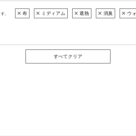
布
ミディアム
遮熱
消臭
ウォ
ます。
すべてクリア