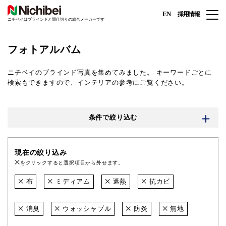
EN
採用情報
ニチベイはブラインドと間仕切りの総合メーカーです
フォトアルバム
ニチベイのブラインド写真を集めてみました。
キーワードごとに
検索もできますので、インテリアの参考にご覧ください。
条件で絞り込む
現在の絞り込み
をクリックすると選択項目から外せます。
布
ミディアム
遮熱
抗カビ
消臭
ウォッシャブル
防炎
無地