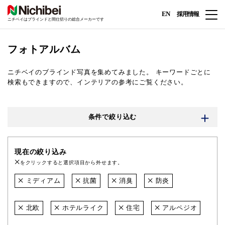
EN
採用情報
ニチベイはブラインドと間仕切りの総合メーカーです
フォトアルバム
ニチベイのブラインド写真を集めてみました。
キーワードごとに
検索もできますので、インテリアの参考にご覧ください。
条件で絞り込む
現在の絞り込み
をクリックすると選択項目から外せます。
ミディアム
抗菌
消臭
防炎
北欧
ホテルライク
住宅
アルペジオ